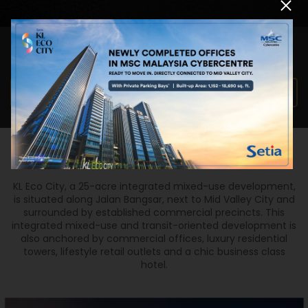
有兴趣发掘更多吗？
阅览产业系列
项目总发展蓝图
KL Eco City, a 25-acre integrated mixed-use development,
is situated along Jalan Bangsar, next to Mid Valley City and
surrounded by established commercial precincts. This
integrated mixed-use and transit-oriented development is
also anchored by commercial offices, luxury residential
towers, lifestyle retail outlets and a chic business class
hotel.