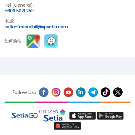
Tel (General):
+603 5021 2511
电邮:
setia-federalhill@spsetia.com
如何前往:
Follow Us :